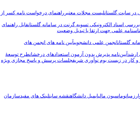
 در سایت گلستان
لیست مجلات معتبر
راهنمای درخواست نامه کسر از
ررسی اسناد الکترونیکی تسویه گرنت در سامانه گلستان
فایل راهنمای
اسنامه علمی جهت ارتقا یا تبدیل وضعیت
نه گلستان
انجمن علمی دانشجویی
آیین نامه های انجمن های
 ارشد
آیین‌نامه پذیرش بدون آزمون استعدادهای درخشان
طرح توسعۀ
 کار در زیست بوم نوآوری شریف
جلسات پرسش و پاسخ مجازی ویژه
ارزمی
اتوماسیون مالی
ایمیل دانشگاه
نقشه سایت
لینک های مفید
سازمان