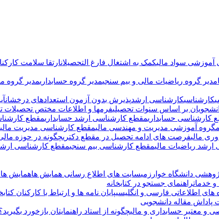
 آموزشی سواد مالی
کمک به اشتغال فارغ التحصیلان
ارتقا سلامت کارکنان
مدیر گروه ریاضیات مالی و بیم سنجی
مدیر گروه حسابداری
مدیر گروه م
ی
کارشناسی
کارشناسی ارشد
پذیرش بدون آزمون استعدادهای درخشان
آی
انشجویان بر اساس سنوات تحصیلی
فرمها و اطلاعات مختص تحصیلات ت
 کارشناسی حسابداری
مقطع کارشناسی ارشد حسابداری
مقطع کارشناس
م
گروه آموزشی مدیریت و مهندسی مالی
مقطع کارشناسی مدیریت مالی
ری مالی
فرصت های ادامه تحصیل در مقطع دکتری
چگونه در حوزه مال
ارشد ریاضیات مالی
مقطع کارشناسی بیم سنجی
مقطع کارشناسی ارشد 
ژوهشی دانشگاه خوارزمی
سایت های اطلاع رسانی همایش ها
همایش ها و
و خدمات
راهنمای جستجو در کتابخانه
ه های اطلاعاتی فارسی و انگلیسی
پایان نامه ها و ارتباط با کارکنان کتابخ
پاداش مقاله دانشجویی
 و معتبر حسابداری و مالی
چگونه از استاد راهنمایتان بازخورد بگیرید؟