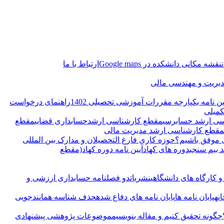
نقشه مکانی دانشکده در Google maps
ارتباط با ما
دیریت و مهندسی مالی
ین نامه یکپارچه مقررات آموزشی تحصیلی 1402
راهنمای درخواست
کمیلی
ی ارشد حسابرسی
مقطع کارشناسی ارشدحسابداری قضایی
مقطع
مقطع کارشناسی ارشد مدیریت مالی
ی موفق باشیم؟
حوزه کاری فارغ التحصیلان و مدارک بین المللی
بیم سنجی
دوره های کهاد
آیین نامه دوره کهاد(مقطع
 کارگاه های دانشگاهی
نشریات
دو فصلنامه حسابداری ارزشی و
انه
پایان نامه ها
پایان نامه های دفاع شده
حذف شناسه همانندجویی
چگونه تحقیق کنیم و مقاله بنویسیم
موضوعات پژوهشی پیشنهادی