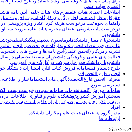
برای پایان نامه های کارشناسی ارشد حسابداری
طرح دستیار فنی
فر
اعضای هیات علمی
اطلاعات اعضای هیات علمی
فرم های هیات علمی
آیین نامه ها
شیو
حقوق
ارتباط با صنعت
مراحل برگزاری کارگاه آموزشی
آخرین دستاور
راهنمای نحوه ثبت درخواست هزینه کرد اعتبار ویژه پژوهشی در گ
درخواست پایه تشویقی اعضای محترم هیات علمی
صورتجلسه اولی
دانشجویی
دانشجویان ممتاز دانشکده
اتوماسیون تغذیه
فرهنگی
کتاب
فیلم
خودشنا
علمی
معرفی اعضاء انجمن علمی
کارگاه های تخصصی انجمن علمی
نشریه رمزنگار (انجمن علمی)
آیین نامه ها و طرح های دانشجویی
آ
فعالیت‌های علمی و فرهنگی دانشجویان مستعد تحصیلی در سال تحصیلی 1405-1404(طرح ش
دانشجویان دانشکده
مراحل شرکت در کارگاه های آموزشی
طرح دستیار فنی
سامانه فروش کتاب اداره انتشارات دانشگاه خوا
انجمن فارغ التحصیلان
معرفی انجمن فارغ‌التحصیلان
آگهی های استخدام
اخبار و اطلاعیه 
دسترسی سریع
سامانه آموزش گلستان
خدمات سامانه سجاد
درخواست پست الکتر
سنجش آموزش کشور
پژوهشکده علوم و فناوری اطلاعات ایران ( ranDoc
بررسی تکراری نبودن موضوع در ایران داک
برنامه درسی کلیه رش
افراد
مدیر گروه ها
اعضای هیات علمی
همکاران دانشکده
ارتباط با ما
خدمات ویژه