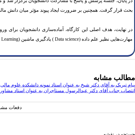
در پایان، جلسه پرسش و پاسخ با مشارکت دانشجویان برگزار شد و مو
بحث قرار گرفت. همچنین بر ضرورت ایجاد پیوند مؤثر میان دانش مالی
در نهایت، هدف اصلی این کارگاه، آماده‌سازی دانشجویان برای ورو
مهارت‌هایی نظیر علم داده (Data science ) یادگیری ماشین (Machine Learning)به‌عنوان ابزارهای کلیدی برای ورود موثرتر به بازار کار و کمک به بخش واقعی اقتصاد تأکید گردید.
مطالب مشابه
پیام تبریک به آقای دکتر شیخ به عنوان استاد نمونه دانشکده علوم مالی
انتصاب جناب آقای دکتر عبدالرسول مستاجران به عنوان استاد مشاور
دفعات مشاهده: ۷۰
جستجو در نقشه