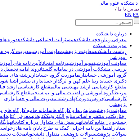
دانشکده علوم مالی
تماس با ما
/
EN
FA
درباره دانشکده
معرفی و تاریخچه دانشکده
مسئولیت اجتماعی دانشکده
دوره های
مدیریت دانشکده
ریاست دانشکده
معاونت پژوهشی
معاونت آموزشی
مدیریت گروه ها
آموزشی
معاونت آموزشی
تقویم آموزشی
برنامه امتحانات
آیین نامه های آموزش
بررسی مشکلات آموزشی در سامانه گلستان
روند ادامه تحصیل د
گروه آموزشی حسابداری
ماموریت گروه حسابداری
رشته های مقطع
دکتری حسابداری
با علم کهن و اثرگذار حسابداری بیشتر آشنا شوی
مقطع کارشناسی ارشد مهندسی مالی
مقطع کارشناسی ارشد فناو
مرتبط
گروه آموزشی ریاضیات مالی و بیم سنجی
مقطع کارشناسی 
کارشناسی)
دروس دوره کهاد رشته مدیریت مالی و حسابداری
پژوهشی
معاونت پژوهشی
همایش ها و کارگاه ها
سامانه جامع کارگاه های پ
رفتاری
کتب منتشره اساتید
منابع الکترونیک
کتابخانه
معرفی کتابخانه 
جستجو در منابع کتابخانه
پرسش های متداول درباره کتابخانه
پایگا
استاد راهنما
آیین نامه اجرایی کمک به طرح پایان نامه ها
درخواست 
سوالات پژوهشی
سوالات پژوهشی متداول دانشجویان
مجلات تخصصی