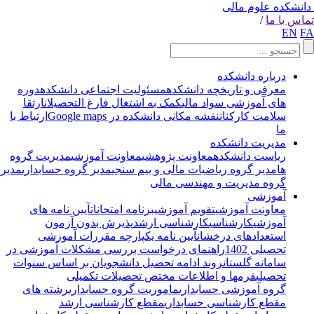
انشکده علوم مالی
اس با ما
/
EN
F
درباره دانشکده
معرفی و تاریخچه دانشکده
مسئولیت اجتماعی دانشکده
دوره
های آموزشی سواد مالی
کمک به اشتغال فارغ التحصیلان
ارتقا
سلامت کارکنان
نقشه مکانی دانشکده در Google maps
ارتباط با
ما
مدیریت دانشکده
ریاست دانشکده
معاونت پژوهشی
معاونت آموزشی
مدیریت گروه
ها
مدیر گروه ریاضیات مالی و بیم سنجی
مدیر گروه حسابداری
مدیر
گروه مدیریت و مهندسی مالی
آموزشی
معاونت آموزشی
تقویم آموزشی
برنامه امتحانات
آیین نامه های
آموزشی
کارشناسی
کارشناسی ارشد
پذیرش بدون آزمون
استعدادهای درخشان
آیین نامه یکپارچه مقررات آموزشی
تحصیلی 1402
راهنمای درخواست بررسی مشکلات آموزشی در
سامانه گلستان
روند ادامه تحصیل دانشجویان بر اساس سنوات
تحصیلی
فرمها و اطلاعات مختص تحصیلات تکمیلی
گروه آموزشی حسابداری
ماموریت گروه حسابداری
رشته های
مقطع کارشناسی حسابداری
مقطع کارشناسی ارشد