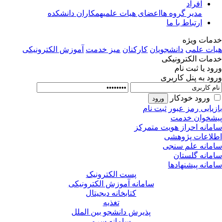
افراد
مدیر گروه ها
اعضای هیات علمی
همکاران دانشکده
ارتباط با ما
مات ویژه
ات علمی
دانشجویان
کارکنان
میز خدمت
آموزش الکترونیکی
مات الکترونیکی
ود یا ثبت نام
ود به پنل کاربری
ورود خودکار
زیابی رمز عبور
ثبت نام
شخوان خدمت
مانه احراز هویت متمرکز
لاعات پژوهشی
مانه علم سنجی
مانه گلستان
مانه پیشنهادها
پست الکترونیک
سامانه آموزش الکترونیکی
کتابخانه دیجیتال
تغذیه
پذیرش دانشجو بین الملل
سامانه سرو