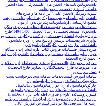
دانشجویی
آیین نامه های انجمن های علمی
معرفی اعضاء انجمن
علمی
کارگاه های تخصصی انجمن علمی
نشریه رمزنگار (انجمن علمی)
آیین نامه ها و طرح های
دانشجویی
آیین نامه آموزشی مقطع کارشناسی
آیین نامه آموزشی
مقطع کارشناسی ارشد
آیین‌نامه پذیرش بدون آزمون
استعدادهای درخشان
طرح توسعۀ فعالیت‌های علمی و فرهنگی
دانشجویان مستعد تحصیلی در سال تحصیلی 1405-1404(طرح
شهید وزوایی)
راهنمای توسعه فناوری کسب و کار در زیست بوم
نوآوری شریف
جلسات پرسش و پاسخ مجازی ویژه دانشجویان
دانشکده
مراحل شرکت در کارگاه های آموزشی
طرح دستیار فنی
سامانه فروش کتاب اداره انتشارات دانشگاه
خوارزمی
آیین نامه جامع شناسایی و حمایت از دانشجویان سرآمد
انجمن فارغ التحصیلان
معرفی انجمن فارغ‌التحصیلان
آگهی های استخدام
اخبار و اطلاعیه
های مربوط به فارغ التحصیلان
گالری تصاویر فارغ التحصیلان
دسترسی سریع
سامانه آموزش گلستان
خدمات سامانه سجاد
درخواست پست
الکترونیکی دانشگاه
اتوماسیون اداری
اتوماسیون
چارگون
اتوماسیون اداری خوارزمی
اتوماسیون مالی
ایمیل
دانشگاه
نقشه سایت
لینک های مفید
سازمان سنجش آموزش
کشور
پژوهشکده علوم و فناوری اطلاعات ایران ( IranDoc)
بررسی تکراری نبودن موضوع در ایران داک
برنامه درسی کلیه
رشته ها ( سرفصل ها) در دفتر گسترش آموزش عالی