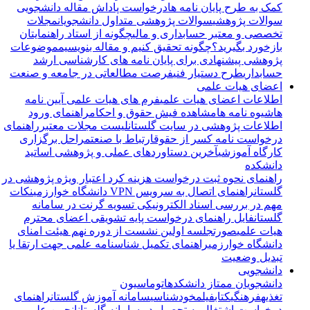
کمک به طرح پایان نامه ها
درخواست پاداش مقاله دانشجویی
سوالات پژوهشی
سوالات پژوهشی متداول دانشجویان
مجلات
تخصصی و معتبر حسابداری و مالی
چگونه از استاد راهنمایتان
بازخورد بگیرید؟
چگونه تحقیق کنیم و مقاله بنویسیم
موضوعات
پژوهشی پیشنهادی برای پایان نامه های کارشناسی ارشد
حسابداری
طرح دستیار فنی
فرصت مطالعاتی در جامعه و صنعت
اعضای هیات علمی
اطلاعات اعضای هیات علمی
فرم های هیات علمی
آیین نامه
ها
شیوه نامه ها
مشاهده فیش حقوق و احکام
راهنمای ورود
اطلاعات پژوهشی در سایت گلستان
لیست مجلات معتبر
راهنمای
درخواست نامه کسر از حقوق
ارتباط با صنعت
مراحل برگزاری
کارگاه آموزشی
آخرین دستاوردهای عملی و پژوهشی اساتید
دانشکده
راهنمای نحوه ثبت درخواست هزینه کرد اعتبار ویژه پژوهشی در
گلستان
راهنمای اتصال به سرویس VPN دانشگاه خوارزمی
نکات
مهم در بررسی اسناد الکترونیکی تسویه گرنت در سامانه
گلستان
فایل راهنمای درخواست پایه تشویقی اعضای محترم
هیات علمی
صورتجلسه اولین نشست از دوره نهم هیئت امنای
دانشگاه خوارزمی
راهنمای تکمیل شناسنامه علمی جهت ارتقا یا
تبدیل وضعیت
دانشجویی
دانشجویان ممتاز دانشکده
اتوماسیون
تغذیه
فرهنگی
کتاب
فیلم
خودشناسی
سامانه آموزش گلستان
راهنمای
درخواست اشتغال به تحصیل در سامانه گلستان
انجمن علمی