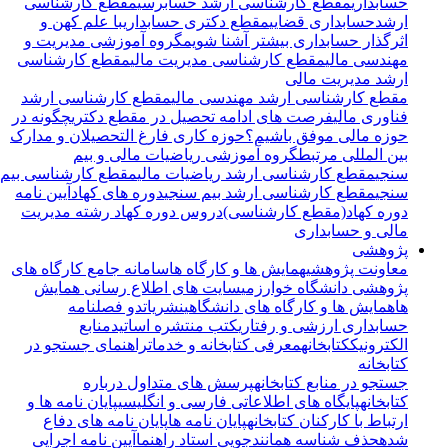
حسابداری
مقطع کارشناسی ارشد حسابرسی
مقطع کارشناسی
ارشدحسابداری قضایی
مقطع دکتری حسابداری
با علم کهن و
اثرگذار حسابداری بیشتر آشنا شویم
گروه آموزشی مدیریت و
مهندسی مالی
مقطع کارشناسی مدیریت مالی
مقطع کارشناسی
ارشد مدیریت مالی
مقطع کارشناسی ارشد مهندسی مالی
مقطع کارشناسی ارشد
فناوری مالی
فرصت های ادامه تحصیل در مقطع دکتری
چگونه در
حوزه مالی موفق باشیم؟
حوزه کاری فارغ التحصیلان و مدارک
بین المللی مرتبط
گروه آموزشی ریاضیات مالی و بیم
سنجی
مقطع کارشناسی ارشد ریاضیات مالی
مقطع کارشناسی بیم
سنجی
مقطع کارشناسی ارشد بیم سنجی
دوره های کهاد
آیین نامه
دوره کهاد(مقطع کارشناسی)
دروس دوره کهاد رشته مدیریت
مالی و حسابداری
پژوهشی
معاونت پژوهشی
همایش ها و کارگاه ها
سامانه جامع کارگاه های
پژوهشی دانشگاه خوارزمی
سایت های اطلاع رسانی همایش
ها
همایش ها و کارگاه های دانشگاهی
نشریات
دو فصلنامه
حسابداری ارزشی و رفتاری
کتب منتشره اساتید
منابع
الکترونیک
کتابخانه
معرفی کتابخانه و خدمات
راهنمای جستجو در
کتابخانه
جستجو در منابع کتابخانه
پرسش های متداول درباره
کتابخانه
پایگاه های اطلاعاتی فارسی و انگلیسی
پایان نامه ها و
ارتباط با کارکنان کتابخانه
پایان نامه ها
پایان نامه های دفاع
شده
حذف شناسه همانندجویی استاد راهنما
آیین نامه اجرایی