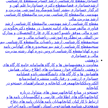
حسابداری
مقطع کارشناسی ارشد حسابرسی
مقطع کارشناسی
ارشدحسابداری قضایی
مقطع دکتری حسابداری
با علم کهن و
اثرگذار حسابداری بیشتر آشنا شویم
گروه آموزشی مدیریت و
مهندسی مالی
مقطع کارشناسی مدیریت مالی
مقطع کارشناسی
ارشد مدیریت مالی
مقطع کارشناسی ارشد مهندسی مالی
مقطع کارشناسی ارشد
فناوری مالی
فرصت های ادامه تحصیل در مقطع دکتری
چگونه در
حوزه مالی موفق باشیم؟
حوزه کاری فارغ التحصیلان و مدارک
بین المللی مرتبط
گروه آموزشی ریاضیات مالی و بیم
سنجی
مقطع کارشناسی ارشد ریاضیات مالی
مقطع کارشناسی بیم
سنجی
مقطع کارشناسی ارشد بیم سنجی
دوره های کهاد
آیین نامه
دوره کهاد(مقطع کارشناسی)
دروس دوره کهاد رشته مدیریت
مالی و حسابداری
پژوهشی
معاونت پژوهشی
همایش ها و کارگاه ها
سامانه جامع کارگاه های
پژوهشی دانشگاه خوارزمی
سایت های اطلاع رسانی همایش
ها
همایش ها و کارگاه های دانشگاهی
نشریات
دو فصلنامه
حسابداری ارزشی و رفتاری
کتب منتشره اساتید
منابع
الکترونیک
کتابخانه
معرفی کتابخانه و خدمات
راهنمای جستجو در
کتابخانه
جستجو در منابع کتابخانه
پرسش های متداول درباره
کتابخانه
پایگاه های اطلاعاتی فارسی و انگلیسی
پایان نامه ها و
ارتباط با کارکنان کتابخانه
پایان نامه ها
پایان نامه های دفاع
شده
حذف شناسه همانندجویی استاد راهنما
آیین نامه اجرایی