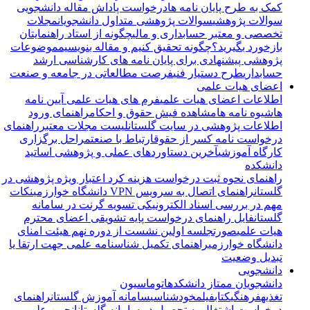
کمک به طرح پایان نامه ها
درخواست پاداش مقاله دانشجویی
سوالات پژوهشی
سوالات پژوهشی متداول دانشجویان
مجلات
تخصصی و معتبر حسابداری و مالی
چگونه از استاد راهنمایتان
بازخورد بگیرید؟
چگونه تحقیق کنیم و مقاله بنویسیم
موضوعات
پژوهشی پیشنهادی برای پایان نامه های کارشناسی ارشد
حسابداری
طرح دستیار فنی
فرصت مطالعاتی در جامعه و صنعت
اعضای هیات علمی
اطلاعات اعضای هیات علمی
فرم های هیات علمی
آیین نامه
ها
شیوه نامه ها
مشاهده فیش حقوق و احکام
راهنمای ورود
اطلاعات پژوهشی در سایت گلستان
لیست مجلات معتبر
راهنمای
درخواست نامه کسر از حقوق
ارتباط با صنعت
مراحل برگزاری
کارگاه آموزشی
آخرین دستاوردهای عملی و پژوهشی اساتید
دانشکده
راهنمای نحوه ثبت درخواست هزینه کرد اعتبار ویژه پژوهشی در
گلستان
راهنمای اتصال به سرویس VPN دانشگاه خوارزمی
نکات
مهم در بررسی اسناد الکترونیکی تسویه گرنت در سامانه
گلستان
فایل راهنمای درخواست پایه تشویقی اعضای محترم
هیات علمی
صورتجلسه اولین نشست از دوره نهم هیئت امنای
دانشگاه خوارزمی
راهنمای تکمیل شناسنامه علمی جهت ارتقا یا
تبدیل وضعیت
دانشجویی
دانشجویان ممتاز دانشکده
اتوماسیون
تغذیه
فرهنگی
کتاب
فیلم
خودشناسی
سامانه آموزش گلستان
راهنمای
درخواست اشتغال به تحصیل در سامانه گلستان
انجمن علمی