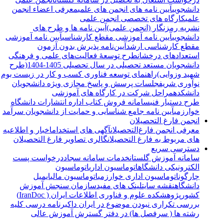
دانشجویی
آیین نامه های انجمن های علمی
معرفی اعضاء انجمن
علمی
کارگاه های تخصصی انجمن علمی
نشریه رمزنگار (انجمن علمی)
آیین نامه ها و طرح های
دانشجویی
آیین نامه آموزشی مقطع کارشناسی
آیین نامه آموزشی
مقطع کارشناسی ارشد
آیین‌نامه پذیرش بدون آزمون
استعدادهای درخشان
طرح توسعۀ فعالیت‌های علمی و فرهنگی
دانشجویان مستعد تحصیلی در سال تحصیلی 1405-1404(طرح
شهید وزوایی)
راهنمای توسعه فناوری کسب و کار در زیست بوم
نوآوری شریف
جلسات پرسش و پاسخ مجازی ویژه دانشجویان
دانشکده
مراحل شرکت در کارگاه های آموزشی
طرح دستیار فنی
سامانه فروش کتاب اداره انتشارات دانشگاه
خوارزمی
آیین نامه جامع شناسایی و حمایت از دانشجویان سرآمد
انجمن فارغ التحصیلان
معرفی انجمن فارغ‌التحصیلان
آگهی های استخدام
اخبار و اطلاعیه
های مربوط به فارغ التحصیلان
گالری تصاویر فارغ التحصیلان
دسترسی سریع
سامانه آموزش گلستان
خدمات سامانه سجاد
درخواست پست
الکترونیکی دانشگاه
اتوماسیون اداری
اتوماسیون
چارگون
اتوماسیون اداری خوارزمی
اتوماسیون مالی
ایمیل
دانشگاه
نقشه سایت
لینک های مفید
سازمان سنجش آموزش
کشور
پژوهشکده علوم و فناوری اطلاعات ایران ( IranDoc)
بررسی تکراری نبودن موضوع در ایران داک
برنامه درسی کلیه
رشته ها ( سرفصل ها) در دفتر گسترش آموزش عالی