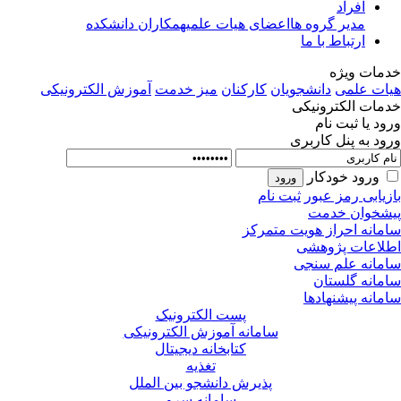
افراد
مدیر گروه ها
اعضای هیات علمی
همکاران دانشکده
ارتباط با ما
مات ویژه
ات علمی
دانشجویان
کارکنان
میز خدمت
آموزش الکترونیکی
مات الکترونیکی
ود یا ثبت نام
ود به پنل کاربری
ورود خودکار
زیابی رمز عبور
ثبت نام
شخوان خدمت
مانه احراز هویت متمرکز
لاعات پژوهشی
مانه علم سنجی
مانه گلستان
مانه پیشنهادها
پست الکترونیک
سامانه آموزش الکترونیکی
کتابخانه دیجیتال
تغذیه
پذیرش دانشجو بین الملل
سامانه سرو