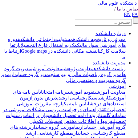
انشکده علوم مالی
اس با ما
/
EN
F
درباره دانشکده
معرفی و تاریخچه دانشکده
مسئولیت اجتماعی دانشکده
دوره
های آموزشی سواد مالی
کمک به اشتغال فارغ التحصیلان
ارتقا
سلامت کارکنان
نقشه مکانی دانشکده در Google maps
ارتباط با
ما
مدیریت دانشکده
ریاست دانشکده
معاونت پژوهشی
معاونت آموزشی
مدیریت گروه
ها
مدیر گروه ریاضیات مالی و بیم سنجی
مدیر گروه حسابداری
مدیر
گروه مدیریت و مهندسی مالی
آموزشی
معاونت آموزشی
تقویم آموزشی
برنامه امتحانات
آیین نامه های
آموزشی
کارشناسی
کارشناسی ارشد
پذیرش بدون آزمون
استعدادهای درخشان
آیین نامه یکپارچه مقررات آموزشی
تحصیلی 1402
راهنمای درخواست بررسی مشکلات آموزشی در
سامانه گلستان
روند ادامه تحصیل دانشجویان بر اساس سنوات
تحصیلی
فرمها و اطلاعات مختص تحصیلات تکمیلی
گروه آموزشی حسابداری
ماموریت گروه حسابداری
رشته های
مقطع کارشناسی حسابداری
مقطع کارشناسی ارشد