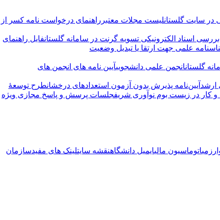
 در سایت گلستان
لیست مجلات معتبر
راهنمای درخواست نامه کسر از
ررسی اسناد الکترونیکی تسویه گرنت در سامانه گلستان
فایل راهنمای
اسنامه علمی جهت ارتقا یا تبدیل وضعیت
نه گلستان
انجمن علمی دانشجویی
آیین نامه های انجمن های
 ارشد
آیین‌نامه پذیرش بدون آزمون استعدادهای درخشان
طرح توسعۀ
 کار در زیست بوم نوآوری شریف
جلسات پرسش و پاسخ مجازی ویژه
ارزمی
اتوماسیون مالی
ایمیل دانشگاه
نقشه سایت
لینک های مفید
سازمان