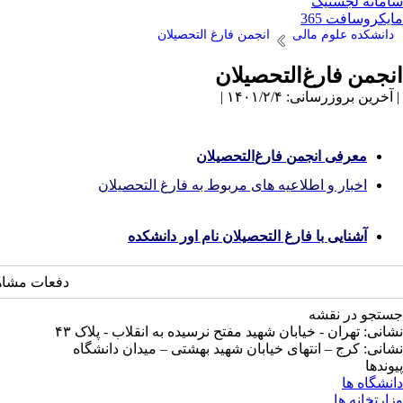
سامانه لجستیک
مایکروسافت 365
دانشکده علوم مالی
انجمن فارغ التحصیلان
انجمن فارغ‌التحصیلان
| آخرین بروزرسانی: ۱۴۰۱/۲/۴ |
معرفی ا
نجمن فارغ‌التحصیلان
اخبار و اطلاعیه های مربوط به فارغ التحصیلان
آشنایی با فار
غ التحصیلان نام اور دانشکده
دفعات مشاهده: 2035
جستجو در نقشه
نشانی: تهران - خیابان شهید مفتح نرسیده به انقلاب - پلاک ۴۳
نشانی: کرج – انتهای خیابان شهید بهشتی – میدان دانشگاه
پیوندها
دانشگاه ها
وزارتخانه ها