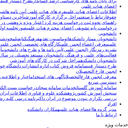
برای پایان نامه های کارشناسی ارشد حسابداری
طرح دستیار فنی
فر
اعضای هیات علمی
اطلاعات اعضای هیات علمی
فرم های هیات علمی
آیین نامه ها
شیو
حقوق
ارتباط با صنعت
مراحل برگزاری کارگاه آموزشی
آخرین دستاور
راهنمای نحوه ثبت درخواست هزینه کرد اعتبار ویژه پژوهشی در گ
درخواست پایه تشویقی اعضای محترم هیات علمی
صورتجلسه اولی
دانشجویی
دانشجویان ممتاز دانشکده
اتوماسیون تغذیه
فرهنگی
کتاب
فیلم
خودشنا
علمی
معرفی اعضاء انجمن علمی
کارگاه های تخصصی انجمن علمی
نشریه رمزنگار (انجمن علمی)
آیین نامه ها و طرح های دانشجویی
آ
فعالیت‌های علمی و فرهنگی دانشجویان مستعد تحصیلی در سال تحصیلی 1405-1404(طرح ش
دانشجویان دانشکده
مراحل شرکت در کارگاه های آموزشی
طرح دستیار فنی
سامانه فروش کتاب اداره انتشارات دانشگاه خوا
انجمن فارغ التحصیلان
معرفی انجمن فارغ‌التحصیلان
آگهی های استخدام
اخبار و اطلاعیه 
دسترسی سریع
سامانه آموزش گلستان
خدمات سامانه سجاد
درخواست پست الکتر
سنجش آموزش کشور
پژوهشکده علوم و فناوری اطلاعات ایران ( ranDoc
بررسی تکراری نبودن موضوع در ایران داک
برنامه درسی کلیه رش
افراد
مدیر گروه ها
اعضای هیات علمی
همکاران دانشکده
ارتباط با ما
خدمات ویژه