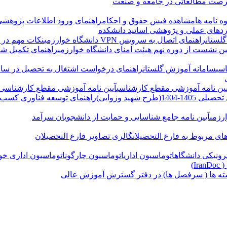
صت مطالعاتی در جامعه و صنعت
ه نامه ها
مشاهده فیش حقوق و احکام
راهنمای ورود اطلاعات پژوهشی
دهای عملی و پژوهشی اساتید دانشکده
لستان
راهنمای اتصال به سرویس VPN دانشگاه خوارزمی
نکات مهم در ب
ن نشست از دوره نهم هیئت امنای دانشگاه خوارزمی
راهنمای تکمیل شن
سی
سامانه آموزش گلستان
راهنمای درخواست اشتغال به تحصیل در ساما
یین نامه آموزشی مقطع کارشناسی
آیین نامه آموزشی مقطع کارشناسی
هید وزوایی)
راهنمای توسعه فناوری کسب و
رزمی
آیین نامه جامع شناسایی و حمایت از دانشجویان سرآمد
های مربوط به فارغ التحصیلان
گالری تصاویر فارغ التحصیلان
ونیکی دانشگاه
اتوماسیون اداری
اتوماسیون چارگون
اتوماسیون اداری خو
I)
ته ها ( سرفصل ها) در دفتر گسترش آموزش عالی