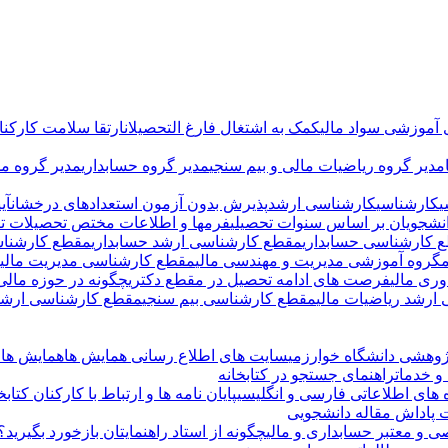
 آموزشی سواد مالی
کمک به اشتغال فارغ التحصیلان
ارتقا سلامت کارکنان
مدیر گروه ریاضیات مالی و بیم سنجی
مدیر گروه حسابداری
مدیر گروه م
ی
کارشناسی
کارشناسی ارشد
پذیرش بدون آزمون استعدادهای درخشان
آی
انشجویان بر اساس سنوات تحصیلی
فرمها و اطلاعات مختص تحصیلات ت
 کارشناسی حسابداری
مقطع کارشناسی ارشد حسابداری
مقطع کارشناس
م
گروه آموزشی مدیریت و مهندسی مالی
مقطع کارشناسی مدیریت مالی
ری مالی
فرصت های ادامه تحصیل در مقطع دکتری
چگونه در حوزه مال
ارشد ریاضیات مالی
مقطع کارشناسی بیم سنجی
مقطع کارشناسی ارشد 
ژوهشی دانشگاه خوارزمی
سایت های اطلاع رسانی همایش ها
همایش ها و
و خدمات
راهنمای جستجو در کتابخانه
ه های اطلاعاتی فارسی و انگلیسی
پایان نامه ها و ارتباط با کارکنان کتابخ
پاداش مقاله دانشجویی
 و معتبر حسابداری و مالی
چگونه از استاد راهنمایتان بازخورد بگیرید؟