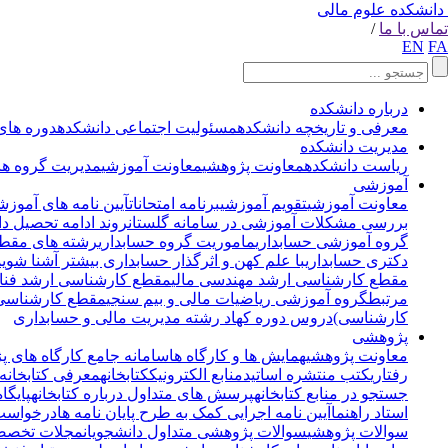
دانشکده علوم مالی
تماس با ما
/
EN
FA
درباره دانشکده
معرفی و تاریخچه دانشکده
مسئولیت اجتماعی دانشکده
دوره های
مدیریت دانشکده
ریاست دانشکده
معاونت پژوهشی
معاونت آموزشی
مدیریت گروه ها
آموزشی
معاونت آموزشی
تقویم آموزشی
برنامه امتحانات
آیین نامه های آموزش
بررسی مشکلات آموزشی در سامانه گلستان
روند ادامه تحصیل د
گروه آموزشی حسابداری
ماموریت گروه حسابداری
رشته های مقطع
دکتری حسابداری
با علم کهن و اثرگذار حسابداری بیشتر آشنا شوی
مقطع کارشناسی ارشد مهندسی مالی
مقطع کارشناسی ارشد فناو
مرتبط
گروه آموزشی ریاضیات مالی و بیم سنجی
مقطع کارشناسی 
کارشناسی)
دروس دوره کهاد رشته مدیریت مالی و حسابداری
پژوهشی
معاونت پژوهشی
همایش ها و کارگاه ها
سامانه جامع کارگاه های پ
رفتاری
کتب منتشره اساتید
منابع الکترونیک
کتابخانه
معرفی کتابخانه 
جستجو در منابع کتابخانه
پرسش های متداول درباره کتابخانه
پایگا
استاد راهنما
آیین نامه اجرایی کمک به طرح پایان نامه ها
درخواست 
سوالات پژوهشی
سوالات پژوهشی متداول دانشجویان
مجلات تخصصی