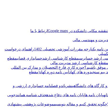
نقشه مکانی دانشکده در Google maps
ارتباط با ما
دیریت و مهندسی مالی
ین نامه یکپارچه مقررات آموزشی تحصیلی 1402
راهنمای درخواست
کمیلی
ی ارشد حسابرسی
مقطع کارشناسی ارشدحسابداری قضایی
مقطع
مقطع کارشناسی ارشد مدیریت مالی
ی موفق باشیم؟
حوزه کاری فارغ التحصیلان و مدارک بین المللی
بیم سنجی
دوره های کهاد
آیین نامه دوره کهاد(مقطع
 کارگاه های دانشگاهی
نشریات
دو فصلنامه حسابداری ارزشی و
انه
پایان نامه ها
پایان نامه های دفاع شده
حذف شناسه همانندجویی
چگونه تحقیق کنیم و مقاله بنویسیم
موضوعات پژوهشی پیشنهادی