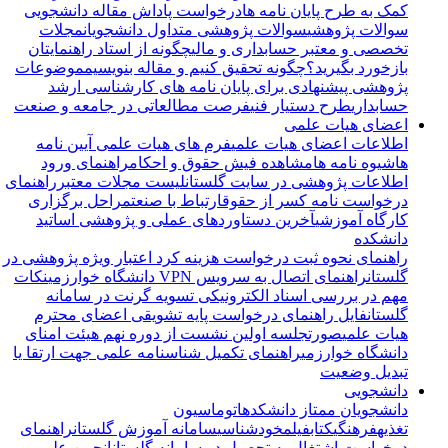
کمک به طرح پایان نامه ها
درخواست پاداش مقاله دانشجویی
سوالات پژوهشی
سوالات پژوهشی متداول دانشجویان
مجلات
تخصصی و معتبر حسابداری و مالی
چگونه از استاد راهنمایتان
بازخورد بگیرید؟
چگونه تحقیق کنیم و مقاله بنویسیم
موضوعات
پژوهشی پیشنهادی برای پایان نامه های کارشناسی ارشد
حسابداری
طرح دستیار فنی
فرصت مطالعاتی در جامعه و صنعت
اعضای هیات علمی
اطلاعات اعضای هیات علمی
فرم های هیات علمی
آیین نامه
ها
شیوه نامه ها
مشاهده فیش حقوق و احکام
راهنمای ورود
اطلاعات پژوهشی در سایت گلستان
لیست مجلات معتبر
راهنمای
درخواست نامه کسر از حقوق
ارتباط با صنعت
مراحل برگزاری
کارگاه آموزشی
آخرین دستاوردهای عملی و پژوهشی اساتید
دانشکده
راهنمای نحوه ثبت درخواست هزینه کرد اعتبار ویژه پژوهشی در
گلستان
راهنمای اتصال به سرویس VPN دانشگاه خوارزمی
نکات
مهم در بررسی اسناد الکترونیکی تسویه گرنت در سامانه
گلستان
فایل راهنمای درخواست پایه تشویقی اعضای محترم
هیات علمی
صورتجلسه اولین نشست از دوره نهم هیئت امنای
دانشگاه خوارزمی
راهنمای تکمیل شناسنامه علمی جهت ارتقا یا
تبدیل وضعیت
دانشجویی
دانشجویان ممتاز دانشکده
اتوماسیون
تغذیه
فرهنگی
کتاب
فیلم
خودشناسی
سامانه آموزش گلستان
راهنمای
درخواست اشتغال به تحصیل در سامانه گلستان
انجمن علمی