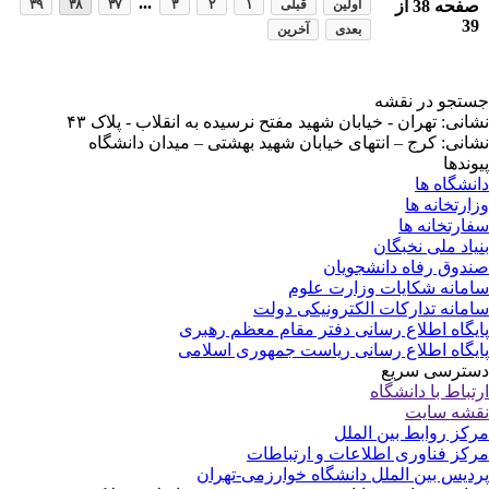
...
فحه
38
از
اولین
قبلی
۱
۲
۳
۳۷
۳۸
۳۹
3
بعدی
آخرین
تجو در نقشه
انی: تهران - خیابان شهید مفتح نرسیده به انقلاب - پلاک ۴۳
انی: کرج – انتهای خیابان شهید بهشتی – میدان دانشگاه
وندها
نشگاه ها
ارتخانه ها
ارتخانه ها
یاد ملی نخبگان
دوق رفاه دانشجویان
مانه شکایات وزارت علوم
مانه تدارکات الکترونیکی دولت
یگاه اطلاع رسانی دفتر مقام معظم رهبری
یگاه اطلاع رسانی ریاست جمهوری اسلامی
ترسی سریع
تباط با دانشگاه
شه سایت
کز روابط بین الملل
کز فناوری اطلاعات و ارتباطات
دیس بین الملل دانشگاه خوارزمی-تهران