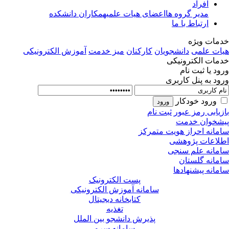
افراد
مدیر گروه ها
اعضای هیات علمی
همکاران دانشکده
ارتباط با ما
مات ویژه
ات علمی
دانشجویان
کارکنان
میز خدمت
آموزش الکترونیکی
مات الکترونیکی
ود یا ثبت نام
ود به پنل کاربری
ورود خودکار
زیابی رمز عبور
ثبت نام
شخوان خدمت
مانه احراز هویت متمرکز
لاعات پژوهشی
مانه علم سنجی
مانه گلستان
مانه پیشنهادها
پست الکترونیک
سامانه آموزش الکترونیکی
کتابخانه دیجیتال
تغذیه
پذیرش دانشجو بین الملل
سامانه سرو