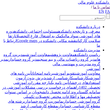
انشکده علوم مالی
اس با ما
/
EN
F
درباره دانشکده
معرفی و تاریخچه دانشکده
مسئولیت اجتماعی دانشکده
دوره
های آموزشی سواد مالی
کمک به اشتغال فارغ التحصیلان
ارتقا
سلامت کارکنان
نقشه مکانی دانشکده در Google maps
ارتباط با
ما
مدیریت دانشکده
ریاست دانشکده
معاونت پژوهشی
معاونت آموزشی
مدیریت گروه
ها
مدیر گروه ریاضیات مالی و بیم سنجی
مدیر گروه حسابداری
مدیر
گروه مدیریت و مهندسی مالی
آموزشی
معاونت آموزشی
تقویم آموزشی
برنامه امتحانات
آیین نامه های
آموزشی
کارشناسی
کارشناسی ارشد
پذیرش بدون آزمون
استعدادهای درخشان
آیین نامه یکپارچه مقررات آموزشی
تحصیلی 1402
راهنمای درخواست بررسی مشکلات آموزشی در
سامانه گلستان
روند ادامه تحصیل دانشجویان بر اساس سنوات
تحصیلی
فرمها و اطلاعات مختص تحصیلات تکمیلی
گروه آموزشی حسابداری
ماموریت گروه حسابداری
رشته های
مقطع کارشناسی حسابداری
مقطع کارشناسی ارشد