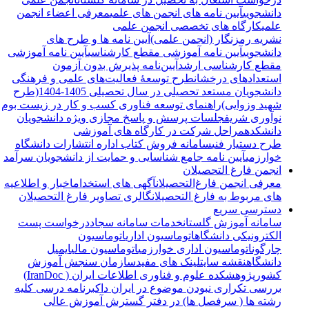
دانشجویی
آیین نامه های انجمن های علمی
معرفی اعضاء انجمن
علمی
کارگاه های تخصصی انجمن علمی
نشریه رمزنگار (انجمن علمی)
آیین نامه ها و طرح های
دانشجویی
آیین نامه آموزشی مقطع کارشناسی
آیین نامه آموزشی
مقطع کارشناسی ارشد
آیین‌نامه پذیرش بدون آزمون
استعدادهای درخشان
طرح توسعۀ فعالیت‌های علمی و فرهنگی
دانشجویان مستعد تحصیلی در سال تحصیلی 1405-1404(طرح
شهید وزوایی)
راهنمای توسعه فناوری کسب و کار در زیست بوم
نوآوری شریف
جلسات پرسش و پاسخ مجازی ویژه دانشجویان
دانشکده
مراحل شرکت در کارگاه های آموزشی
طرح دستیار فنی
سامانه فروش کتاب اداره انتشارات دانشگاه
خوارزمی
آیین نامه جامع شناسایی و حمایت از دانشجویان سرآمد
انجمن فارغ التحصیلان
معرفی انجمن فارغ‌التحصیلان
آگهی های استخدام
اخبار و اطلاعیه
های مربوط به فارغ التحصیلان
گالری تصاویر فارغ التحصیلان
دسترسی سریع
سامانه آموزش گلستان
خدمات سامانه سجاد
درخواست پست
الکترونیکی دانشگاه
اتوماسیون اداری
اتوماسیون
چارگون
اتوماسیون اداری خوارزمی
اتوماسیون مالی
ایمیل
دانشگاه
نقشه سایت
لینک های مفید
سازمان سنجش آموزش
کشور
پژوهشکده علوم و فناوری اطلاعات ایران ( IranDoc)
بررسی تکراری نبودن موضوع در ایران داک
برنامه درسی کلیه
رشته ها ( سرفصل ها) در دفتر گسترش آموزش عالی