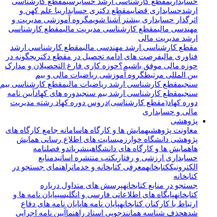
حسابداری
مقطع کارشناسی ارشد حسابرسی
مقطع کارشناسی
ارشدحسابداری قضایی
مقطع دکتری حسابداری
با علم کهن و
اثرگذار حسابداری بیشتر آشنا شویم
گروه آموزشی مدیریت و
مهندسی مالی
مقطع کارشناسی مدیریت مالی
مقطع کارشناسی
ارشد مدیریت مالی
مقطع کارشناسی ارشد مهندسی مالی
مقطع کارشناسی ارشد
فناوری مالی
فرصت های ادامه تحصیل در مقطع دکتری
چگونه در
حوزه مالی موفق باشیم؟
حوزه کاری فارغ التحصیلان و مدارک
بین المللی مرتبط
گروه آموزشی ریاضیات مالی و بیم
سنجی
مقطع کارشناسی ارشد ریاضیات مالی
مقطع کارشناسی بیم
سنجی
مقطع کارشناسی ارشد بیم سنجی
دوره های کهاد
آیین نامه
دوره کهاد(مقطع کارشناسی)
دروس دوره کهاد رشته مدیریت
مالی و حسابداری
پژوهشی
معاونت پژوهشی
همایش ها و کارگاه ها
سامانه جامع کارگاه های
پژوهشی دانشگاه خوارزمی
سایت های اطلاع رسانی همایش
ها
همایش ها و کارگاه های دانشگاهی
نشریات
دو فصلنامه
حسابداری ارزشی و رفتاری
کتب منتشره اساتید
منابع
الکترونیک
کتابخانه
معرفی کتابخانه و خدمات
راهنمای جستجو در
کتابخانه
جستجو در منابع کتابخانه
پرسش های متداول درباره
کتابخانه
پایگاه های اطلاعاتی فارسی و انگلیسی
پایان نامه ها و
ارتباط با کارکنان کتابخانه
پایان نامه ها
پایان نامه های دفاع
شده
حذف شناسه همانندجویی استاد راهنما
آیین نامه اجرایی