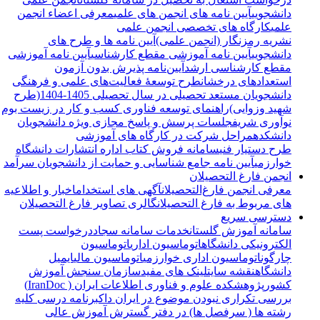
دانشجویی
آیین نامه های انجمن های علمی
معرفی اعضاء انجمن
علمی
کارگاه های تخصصی انجمن علمی
نشریه رمزنگار (انجمن علمی)
آیین نامه ها و طرح های
دانشجویی
آیین نامه آموزشی مقطع کارشناسی
آیین نامه آموزشی
مقطع کارشناسی ارشد
آیین‌نامه پذیرش بدون آزمون
استعدادهای درخشان
طرح توسعۀ فعالیت‌های علمی و فرهنگی
دانشجویان مستعد تحصیلی در سال تحصیلی 1405-1404(طرح
شهید وزوایی)
راهنمای توسعه فناوری کسب و کار در زیست بوم
نوآوری شریف
جلسات پرسش و پاسخ مجازی ویژه دانشجویان
دانشکده
مراحل شرکت در کارگاه های آموزشی
طرح دستیار فنی
سامانه فروش کتاب اداره انتشارات دانشگاه
خوارزمی
آیین نامه جامع شناسایی و حمایت از دانشجویان سرآمد
انجمن فارغ التحصیلان
معرفی انجمن فارغ‌التحصیلان
آگهی های استخدام
اخبار و اطلاعیه
های مربوط به فارغ التحصیلان
گالری تصاویر فارغ التحصیلان
دسترسی سریع
سامانه آموزش گلستان
خدمات سامانه سجاد
درخواست پست
الکترونیکی دانشگاه
اتوماسیون اداری
اتوماسیون
چارگون
اتوماسیون اداری خوارزمی
اتوماسیون مالی
ایمیل
دانشگاه
نقشه سایت
لینک های مفید
سازمان سنجش آموزش
کشور
پژوهشکده علوم و فناوری اطلاعات ایران ( IranDoc)
بررسی تکراری نبودن موضوع در ایران داک
برنامه درسی کلیه
رشته ها ( سرفصل ها) در دفتر گسترش آموزش عالی