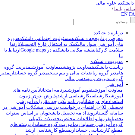
انشکده علوم مالی
اس با ما
/
EN
F
درباره دانشکده
معرفی و تاریخچه دانشکده
مسئولیت اجتماعی دانشکده
دوره
های آموزشی سواد مالی
کمک به اشتغال فارغ التحصیلان
ارتقا
سلامت کارکنان
نقشه مکانی دانشکده در Google maps
ارتباط با
ما
مدیریت دانشکده
ریاست دانشکده
معاونت پژوهشی
معاونت آموزشی
مدیریت گروه
ها
مدیر گروه ریاضیات مالی و بیم سنجی
مدیر گروه حسابداری
مدیر
گروه مدیریت و مهندسی مالی
آموزشی
معاونت آموزشی
تقویم آموزشی
برنامه امتحانات
آیین نامه های
آموزشی
کارشناسی
کارشناسی ارشد
پذیرش بدون آزمون
استعدادهای درخشان
آیین نامه یکپارچه مقررات آموزشی
تحصیلی 1402
راهنمای درخواست بررسی مشکلات آموزشی در
سامانه گلستان
روند ادامه تحصیل دانشجویان بر اساس سنوات
تحصیلی
فرمها و اطلاعات مختص تحصیلات تکمیلی
گروه آموزشی حسابداری
ماموریت گروه حسابداری
رشته های
مقطع کارشناسی حسابداری
مقطع کارشناسی ارشد