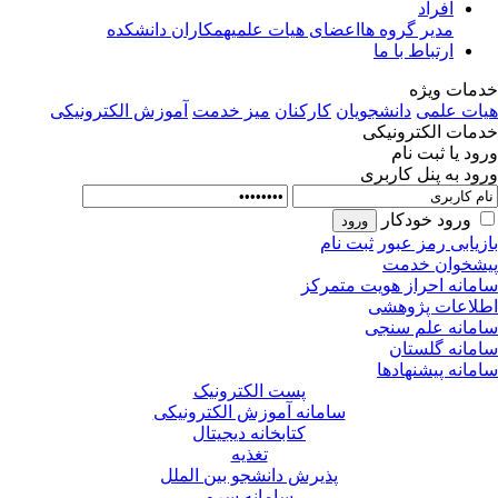
افراد
مدیر گروه ها
اعضای هیات علمی
همکاران دانشکده
ارتباط با ما
مات ویژه
ات علمی
دانشجویان
کارکنان
میز خدمت
آموزش الکترونیکی
مات الکترونیکی
ود یا ثبت نام
ود به پنل کاربری
ورود خودکار
زیابی رمز عبور
ثبت نام
شخوان خدمت
مانه احراز هویت متمرکز
لاعات پژوهشی
مانه علم سنجی
مانه گلستان
مانه پیشنهادها
پست الکترونیک
سامانه آموزش الکترونیکی
کتابخانه دیجیتال
تغذیه
پذیرش دانشجو بین الملل
سامانه سرو