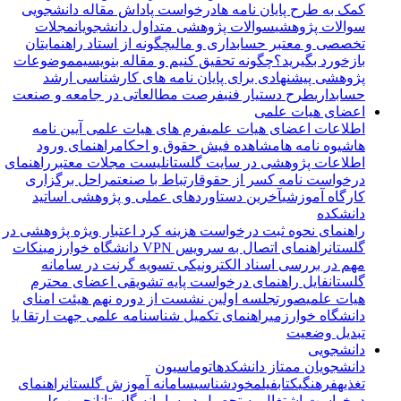
کمک به طرح پایان نامه ها
درخواست پاداش مقاله دانشجویی
سوالات پژوهشی
سوالات پژوهشی متداول دانشجویان
مجلات
تخصصی و معتبر حسابداری و مالی
چگونه از استاد راهنمایتان
بازخورد بگیرید؟
چگونه تحقیق کنیم و مقاله بنویسیم
موضوعات
پژوهشی پیشنهادی برای پایان نامه های کارشناسی ارشد
حسابداری
طرح دستیار فنی
فرصت مطالعاتی در جامعه و صنعت
اعضای هیات علمی
اطلاعات اعضای هیات علمی
فرم های هیات علمی
آیین نامه
ها
شیوه نامه ها
مشاهده فیش حقوق و احکام
راهنمای ورود
اطلاعات پژوهشی در سایت گلستان
لیست مجلات معتبر
راهنمای
درخواست نامه کسر از حقوق
ارتباط با صنعت
مراحل برگزاری
کارگاه آموزشی
آخرین دستاوردهای عملی و پژوهشی اساتید
دانشکده
راهنمای نحوه ثبت درخواست هزینه کرد اعتبار ویژه پژوهشی در
گلستان
راهنمای اتصال به سرویس VPN دانشگاه خوارزمی
نکات
مهم در بررسی اسناد الکترونیکی تسویه گرنت در سامانه
گلستان
فایل راهنمای درخواست پایه تشویقی اعضای محترم
هیات علمی
صورتجلسه اولین نشست از دوره نهم هیئت امنای
دانشگاه خوارزمی
راهنمای تکمیل شناسنامه علمی جهت ارتقا یا
تبدیل وضعیت
دانشجویی
دانشجویان ممتاز دانشکده
اتوماسیون
تغذیه
فرهنگی
کتاب
فیلم
خودشناسی
سامانه آموزش گلستان
راهنمای
درخواست اشتغال به تحصیل در سامانه گلستان
انجمن علمی