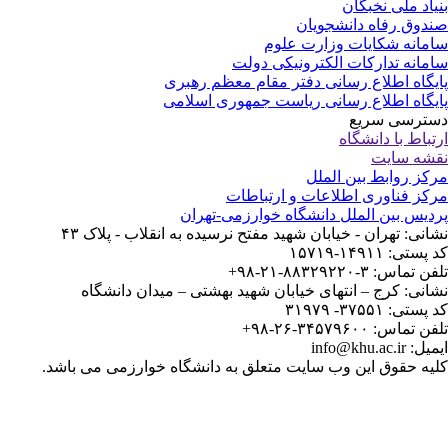
یاد ملی نخبگان
دوق رفاه دانشجویان
مانه شکایات وزارت علوم
مانه تدارکات الکترونیکی دولت
یگاه اطلاع رسانی دفتر مقام معظم رهبری
یگاه اطلاع رسانی ریاست جمهوری اسلامی
ترسی سریع
تباط با دانشگاه
شه سایت
کز روابط بین الملل
کز فناوری اطلاعات و ارتباطات
دیس بین الملل دانشگاه خوارزمی-تهران
انی: تهران - خیابان شهید مفتح نرسیده به انقلاب - پلاک ۴۳
ستی: ۱۴۹۱۱-۱۵۷۱۹
 تماس: ۳-۸۸۳۲۹۲۲۰-۲۱-۹۸+
انی: کرج – انتهای خیابان شهید بهشتی – میدان دانشگاه
ستی: ۳۷۵۵۱- ۳۱۹۷۹
 تماس: ۳۴۵۷۹۶۰۰-۲۶-۹۸+
: info@khu.ac.ir
یه حقوق این وب سایت متعلق به دانشگاه خوارزمی می باشد.