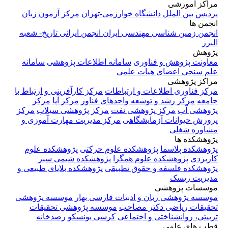
مراکز آموزشی
پردیس بین الملل دانشگاه خوارزمی-تهران
مرکز آزمون زبان
انجمن ها
انجمن زمین شناسی مهندسی ایران
انجمن ایرانی تاریخ- شعبه
البرز
پژوهش
معاونت پژوهش و فناوری
سامانه اطلاعات پژوهشی
سامانه
علم سنجی اعضای هیات علمی
مراکز پژوهشی
مرکز فناوری اطلاعات و ارتباطات
مرکز کارآفرینی و ارتباط با
جامعه
مرکز رشد و توسعه واحدهای فناور
مرکز آپا
مرکز
پژوهشی آب
مرکز پژوهشی نفت
مرکز پژوهشی سیلاب
مرکز
پرورش حیوانات آزمایشگاهی
مرکز مدیریت مهارت آموزی و
مشاوره شغلی
پژوهشکده ها
پژوهشکده پلاسما
پژوهشکده علوم حرکتی
پژوهشکده علوم
کاربردی
پژوهشکده علوم همگرا
پژوهشکده شیمی سبز
پژوهشکده فلسفه و حقوق تطبیقی
پژوهشکده بلایای طبیعی و
مدیریت ریسک
موسسات پژوهشی
موسسه پژوهشی زبان و ادبیات فارسی بهار
موسسه پژوهشی
تحقیقات ریاضی دکتر مصاحب
موسسه پژوهشی تحقیقات
تربیتی، روانشناختی و اجتماعی
کرسی یونسکو
رصدخانه
قطب های علمی