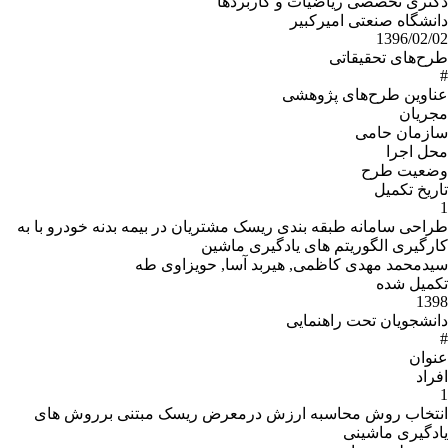
دکتری تخصصی ریاضیات و کاربردها
دانشگاه صنعتی امیرکبیر
1396/02/02
طرح‌های تحقیقاتی
#
عناوین طرح‌هاى پژوهشى
مجریان
سازمان حامى
محل اجرا
وضعیت طرح
تاریخ تکمیل
1
طراحی سامانه طبقه بندی ریسک مشتریان در بیمه بدنه خودرو با به
کارگیری الگوریتم های یادگیری ماشین
سیدمحمد مهدی کاظمی, هیربد آسا, حویزاوی طه
تکمیل شده
1398
دانشجویان تحت راهنمایی
#
عنوان
افراد
1
انتخاب روش محاسبه ارزش درمعرض ریسک مبتنی برروش های
یادگیری ماشینی