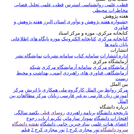
قطب علمی روانشناسی استرس
قطب علمی تحلیل فضایی
مخاطرات محیطی
هفته پژوهش
جشنواره هفته پژوهش و نوآوری استان البرز
هفته پژوهش و
فناوری
کتابخانه مرکزی، موزه و مرکز اسناد
کتابخانه مرکزی
کتابخانه الکترونیک
موزه
پایگاه های اطلاعاتی
پایان نامه ها
انتشارات
اداره انتشارات
سامانه کتاب
سامانه نشریات
نمایشگاه نشر
آزمایشگاه مرکزی
آزمایشگاه مرکزی
سامانه آزمایشگاه مرکزی
شبکه
آزمایشگاهی فناوری های راهبردی
ایمنی، بهداشت و محیط
زیست
بین الملل
مرکز روابط بین الملل
کارگروه ملی همکاری با اتریش
مرکز
آموزش زبان فارسی به غیر فارسی زبانان
مرکز مطالعات بین
الملل
درباره دانشگاه
تاریخچه دانشگاه
برنامه راهبردی
روسای قبلی
یکصد سالگی
افتخارات دانشگاه
نمودار سازمانی
تکریم ارباب رجوع
اعضای هیات علمی
بنیاد خیرین حامی دانشگاه
نقشه دانشگاه
سرود دانشگاه
تور مجازی کرج 1
تور مجازی کرج 2
فیلم