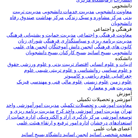
دانشجویی
معاونت دانشجویی
مدیریت خدمات دانشجویی
مدیریت تربیت
بدنی
مرکز مشاوره و سبک زندگی
مرکز بهداشت
صندوق رفاه
دانشجویان
فرهنگی و اجتماعی
معاونت فرهنگی و اجتماعی
مدیریت حمایت و پشتیبانی فرهنگی
مدیریت برنامه ریزی و سیاستگذاری فرهنگی
شورای زنان
کانون های فرهنگی
انجمن دانش آموختگان
انجمن های علمی
دانشجویی
بسیج اساتید
بسیج کارکنان
بسیج دانشجویان
دانشکده
ادبیات و علوم انسانی
اقتصاد
تربیت بدنی و علوم ورزشی
حقوق
و علوم سیاسی
روانشناسی و علوم تربیتی
شیمی
علوم
جغرافیایی
علوم ریاضی و کامپیوتر
علوم زمین
علوم زیستی
علوم مالی
فنی و مهندسی
فیزیک
مدیریت
هنر و معماری
آموزش
آموزشی و تحصیلات تکمیلی
معاونت آموزشی و تحصیلات تکمیلی
مدیریت امورآموزشی واحد
تهران
مدیریت امور آموزشی واحد کرج
مدیریت برنامه ریزی و
توسعه آموزشی
مرکز یادگیری آزاد و الکترونیکی
اداره حمایت از
استعدادهای درخشان
اداره امور ترفیع و ارتقاء هیئت علمی
اعضای هیات علمی
صفحه شخصی اساتید
انجمن اساتید دانشگاه
بسیج اساتید