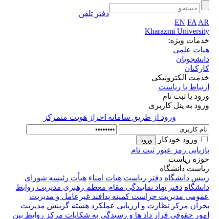
دفتر تلفن
EN
FA
AR
Kharazmi University
خدمات ویژه:
هیات علمی
دانشجویان
کارکنان
خدمت الکترونیکی
ارتباط با ریاست
ورود یا ثبت نام
ورود به پنل کاربری
ورود از طريق سامانه احراز هويت متمركز
ورود خودکار
بازیابی رمز عبور
ثبت نام
حوزه ریاست
ریاست دانشگاه
رییس دانشگاه
دفتر ریاست
هیات امناء
هیأت رئیسه
شورای
دانشگاه
دفتر نهاد نمایندگی مقام معظم رهبری
مدیریت روابط
عمومی
مدیریت حراست
کمیته پدافند غیرعامل و مدیریت
بحران
مرکز نظارت و ارزیابی عملکرد
هسته گزینش
مدیریت
امور حقوقی قرار داد ها و رسیدگی به شکایات
مرکز روابط بین