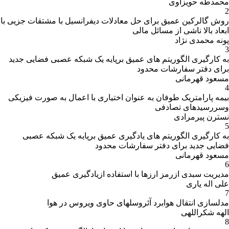
محمدطه حویزاوی
2
روش گالرکین عمیق برای حل معادلات دیفرانسیل با مشتقات جزیی با
ابعاد بالا ناشی از مسائل مالی
پونه محمدی نژاد
3
به کارگیری الگوریتم های عمیق برپایه یک شبکه عصبی فضایی جدید
برای دفتر سفارشات محدود
مسعود قهرمانی
4
بیمه پارامتریک طوفان به عنوان اختیاری با اعمال به صورت فیزیکی
وسررسیدهای تصادفی
نسترن پیرمرادی
5
به کارگیری الگوریتم های یادگیری عمیق برپایه یک شبکه عصبی
فضایی جدید برای دفتر سفارشات محدود
مسعود قهرمانی
6
مدیریت سبدی ازرمز ارزها با استفاده ازیادگیری عمیق
علی اله یاری
7
مدلسازی انتقال هوابرد آئروسلهای حاوی ویروس در هوا
الهه شکراللهی
8