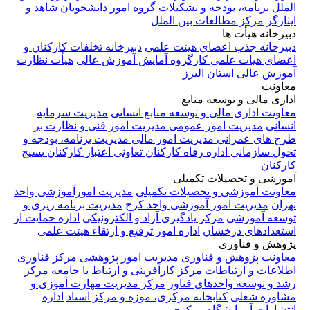
الملل
برنامه، بودجه و تشکیلات
گروه امور دانشجویان شاهد و
ایثارگر
مرکز مطالعات بین الملل
دبیرخانه هیأت ها
دبیرخانه جذب اعضای هیئت علمی
دبیرخانه تخلفات کارکنان و
اعضای هیات علمی
کارگروه آمایش آموزش عالی
هیأت نظارت
آموزش عالی استان البرز
معاونت
اداری مالی و توسعه منابع
معاونت اداری مالی و توسعه منابع انسانی
مدیریت سرمایه
انسانی
مدیریت امور عمومی
مدیریت امور فنی و نظارت بر
طرح های عمرانی
مدیریت امور مالی
مدیریت برنامه، بودجه و
تحول سازمانی
اداره رفاه کارکنان
تعاونی اعتبار کارکنان
بسیج
کارکنان
آموزشی و تحصیلات تکمیلی
معاونت آموزشی و تحصیلات تکمیلی
مدیریت امورآموزشی واحد
تهران
مدیریت امور آموزشی واحد کرج
مدیریت برنامه ریزی و
توسعه آموزشی
مرکز یادگیری آزاد و الکترونیکی
اداره حمایت از
استعدادهای درخشان
اداره امور ترفیع و ارتقاء هیئت علمی
پژوهش و فناوری
معاونت پژوهش و فناوری
مدیریت امور پژوهشی
مرکز فناوری
اطلاعات و ارتباطات
مرکز کارآفرینی و ارتباط با جامعه
مرکز
رشد و توسعه واحدهای فناور
مرکز مدیریت مهارت آموزی و
مشاوره شغلی
کتابخانه مرکزی، موزه و مرکز اسناد
اداره
انتشارات
آزمایشگاه مرکزی