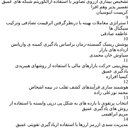
تشخیص بیماری ازروی تصاویر با استفاده ازالگوریتم شبکه های عمیق
تفسیر پذیر وهم افزا
کریست ابنوسیان
9
ا ستراتژی معاملات بهینه با درنظرگرفتن اثرقیمت تصادفی وترکیب
سیگنال ها
عاطفه صادقی
10
پوشش ریسک گسسته-زمان براساس یادگیری کمینه ی واریانس
ازداده های بازار
سیاوش خان محمدی
11
پیش‌بینی حرکت بازارهای مالی با استفاده از روشهای هیبریدی
یادگیری عمیق
کیمیا افرازه
12
هوشمند سازی فرآیندهای کشف تقلب در بیمه اشخاص
محمد نورعلی زاده
13
انتخاب پرتفوی با بازده های به شکل پی درپی وابسته با استفاده از
روش های یادگیری عمیق
مریم ابراهیمی
14
مدیریت سبدی ازرمز ارزها با استفاده ازیادگیری تقویتی عمیق