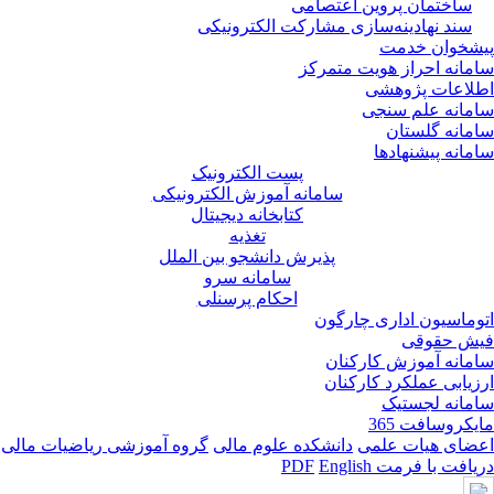
ساختمان پروین اعتصامی
سند نهادینه‌سازی مشارکت الکترونیکی
پیشخوان خدمت
سامانه احراز هویت متمرکز
اطلاعات پژوهشی
سامانه علم سنجی
سامانه گلستان
سامانه پیشنهادها
پست الکترونیک
سامانه آموزش الکترونیکی
کتابخانه دیجیتال
تغذیه
پذیرش دانشجو بین الملل
سامانه سرو
احکام پرسنلی
اتوماسیون اداری چارگون
فیش حقوقی
سامانه آموزش کارکنان
ارزیابی عملکرد کارکنان
سامانه لجستیک
مایکروسافت 365
اعضای هیات علمی
دانشکده علوم مالی
گروه آموزشی ریاضیات مالی
دریافت با فرمت PDF
English