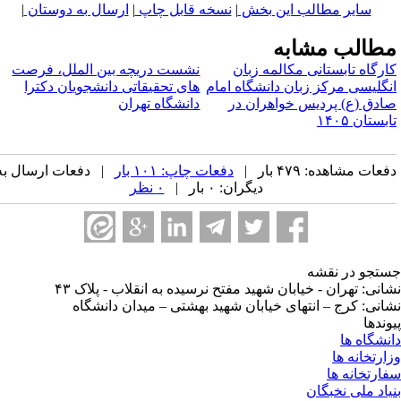
سایر مطالب این بخش
|
نسخه قابل چاپ
|
ارسال به دوستان
|
طالب مشابه
ارگاه تابستانی مکالمه زبان
نشست دریچه بین الملل،‌ فرصت
نگلیسی مرکز زبان دانشگاه امام
های تحقیقاتی دانشجویان دکترا
ادق (ع) پردیس خواهران در
دانشگاه تهران
بستان ۱۴۰۵
عات مشاهده: ۴۷۹ بار |
دفعات چاپ: ۱۰۱ بار
| دفعات ارسال به
دیگران: ۰ بار |
۰ نظر
تجو در نقشه
انی: تهران - خیابان شهید مفتح نرسیده به انقلاب - پلاک ۴۳
انی: کرج – انتهای خیابان شهید بهشتی – میدان دانشگاه
وندها
نشگاه ها
ارتخانه ها
ارتخانه ها
یاد ملی نخبگان