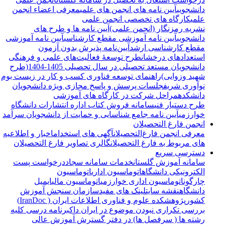
دانشجویی
آیین نامه های انجمن های علمی
معرفی اعضاء انجمن
علمی
کارگاه های تخصصی انجمن علمی
نشریه رمزنگار (انجمن علمی)
آیین نامه ها و طرح های
دانشجویی
آیین نامه آموزشی مقطع کارشناسی
آیین نامه آموزشی
مقطع کارشناسی ارشد
آیین‌نامه پذیرش بدون آزمون
استعدادهای درخشان
طرح توسعۀ فعالیت‌های علمی و فرهنگی
دانشجویان مستعد تحصیلی در سال تحصیلی 1405-1404(طرح
شهید وزوایی)
راهنمای توسعه فناوری کسب و کار در زیست بوم
نوآوری شریف
جلسات پرسش و پاسخ مجازی ویژه دانشجویان
دانشکده
مراحل شرکت در کارگاه های آموزشی
طرح دستیار فنی
سامانه فروش کتاب اداره انتشارات دانشگاه
خوارزمی
آیین نامه جامع شناسایی و حمایت از دانشجویان سرآمد
انجمن فارغ التحصیلان
معرفی انجمن فارغ‌التحصیلان
آگهی های استخدام
اخبار و اطلاعیه
های مربوط به فارغ التحصیلان
گالری تصاویر فارغ التحصیلان
دسترسی سریع
سامانه آموزش گلستان
خدمات سامانه سجاد
درخواست پست
الکترونیکی دانشگاه
اتوماسیون اداری
اتوماسیون
چارگون
اتوماسیون اداری خوارزمی
اتوماسیون مالی
ایمیل
دانشگاه
نقشه سایت
لینک های مفید
سازمان سنجش آموزش
کشور
پژوهشکده علوم و فناوری اطلاعات ایران ( IranDoc)
بررسی تکراری نبودن موضوع در ایران داک
برنامه درسی کلیه
رشته ها ( سرفصل ها) در دفتر گسترش آموزش عالی