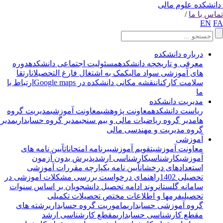
انشکده علوم مالی
اس با ما
/
EN
F
درباره دانشکده
معرفی و تاریخچه دانشکده
مسئولیت اجتماعی دانشکده
دوره
های آموزشی سواد مالی
کمک به اشتغال فارغ التحصیلان
ارتقا
سلامت کارکنان
نقشه مکانی دانشکده در Google maps
ارتباط با
ما
مدیریت دانشکده
ریاست دانشکده
معاونت پژوهشی
معاونت آموزشی
مدیریت گروه
ها
مدیر گروه ریاضیات مالی و بیم سنجی
مدیر گروه حسابداری
مدیر
گروه مدیریت و مهندسی مالی
آموزشی
معاونت آموزشی
تقویم آموزشی
برنامه امتحانات
آیین نامه های
آموزشی
کارشناسی
کارشناسی ارشد
پذیرش بدون آزمون
استعدادهای درخشان
آیین نامه یکپارچه مقررات آموزشی
تحصیلی 1402
راهنمای درخواست بررسی مشکلات آموزشی در
سامانه گلستان
روند ادامه تحصیل دانشجویان بر اساس سنوات
تحصیلی
فرمها و اطلاعات مختص تحصیلات تکمیلی
گروه آموزشی حسابداری
ماموریت گروه حسابداری
رشته های
مقطع کارشناسی حسابداری
مقطع کارشناسی ارشد