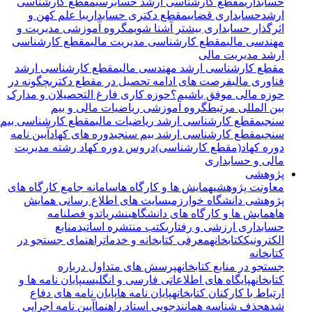
حسابداری
مقطع کارشناسی ارشد حسابرسی
مقطع کارشناسی
ارشدحسابداری قضایی
مقطع دکتری حسابداری
با علم کهن و
اثرگذار حسابداری بیشتر آشنا شویم
گروه آموزشی مدیریت و
مهندسی مالی
مقطع کارشناسی مدیریت مالی
مقطع کارشناسی
ارشد مدیریت مالی
مقطع کارشناسی ارشد مهندسی مالی
مقطع کارشناسی ارشد
فناوری مالی
فرصت های ادامه تحصیل در مقطع دکتری
چگونه در
حوزه مالی موفق باشیم؟
حوزه کاری فارغ التحصیلان و مدارک
بین المللی مرتبط
گروه آموزشی ریاضیات مالی و بیم
سنجی
مقطع کارشناسی ارشد ریاضیات مالی
مقطع کارشناسی بیم
سنجی
مقطع کارشناسی ارشد بیم سنجی
دوره های کهاد
آیین نامه
دوره کهاد(مقطع کارشناسی)
دروس دوره کهاد رشته مدیریت
مالی و حسابداری
پژوهشی
معاونت پژوهشی
همایش ها و کارگاه ها
سامانه جامع کارگاه های
پژوهشی دانشگاه خوارزمی
سایت های اطلاع رسانی همایش
ها
همایش ها و کارگاه های دانشگاهی
نشریات
دو فصلنامه
حسابداری ارزشی و رفتاری
کتب منتشره اساتید
منابع
الکترونیک
کتابخانه
معرفی کتابخانه و خدمات
راهنمای جستجو در
کتابخانه
جستجو در منابع کتابخانه
پرسش های متداول درباره
کتابخانه
پایگاه های اطلاعاتی فارسی و انگلیسی
پایان نامه ها و
ارتباط با کارکنان کتابخانه
پایان نامه ها
پایان نامه های دفاع
شده
حذف شناسه همانندجویی استاد راهنما
آیین نامه اجرایی