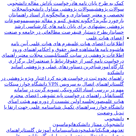
کمک به طرح پایان نامه ها
درخواست پاداش مقاله دانشجویی
سوالات پژوهشی
سوالات پژوهشی متداول دانشجویان
مجلات
تخصصی و معتبر حسابداری و مالی
چگونه از استاد راهنمایتان
بازخورد بگیرید؟
چگونه تحقیق کنیم و مقاله بنویسیم
موضوعات
پژوهشی پیشنهادی برای پایان نامه های کارشناسی ارشد
حسابداری
طرح دستیار فنی
فرصت مطالعاتی در جامعه و صنعت
اعضای هیات علمی
اطلاعات اعضای هیات علمی
فرم های هیات علمی
آیین نامه
ها
شیوه نامه ها
مشاهده فیش حقوق و احکام
راهنمای ورود
اطلاعات پژوهشی در سایت گلستان
لیست مجلات معتبر
راهنمای
درخواست نامه کسر از حقوق
ارتباط با صنعت
مراحل برگزاری
کارگاه آموزشی
آخرین دستاوردهای عملی و پژوهشی اساتید
دانشکده
راهنمای نحوه ثبت درخواست هزینه کرد اعتبار ویژه پژوهشی در
گلستان
راهنمای اتصال به سرویس VPN دانشگاه خوارزمی
نکات
مهم در بررسی اسناد الکترونیکی تسویه گرنت در سامانه
گلستان
فایل راهنمای درخواست پایه تشویقی اعضای محترم
هیات علمی
صورتجلسه اولین نشست از دوره نهم هیئت امنای
دانشگاه خوارزمی
راهنمای تکمیل شناسنامه علمی جهت ارتقا یا
تبدیل وضعیت
دانشجویی
دانشجویان ممتاز دانشکده
اتوماسیون
تغذیه
فرهنگی
کتاب
فیلم
خودشناسی
سامانه آموزش گلستان
راهنمای
درخواست اشتغال به تحصیل در سامانه گلستان
انجمن علمی