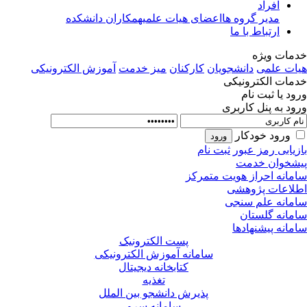
افراد
مدیر گروه ها
اعضای هیات علمی
همکاران دانشکده
ارتباط با ما
مات ویژه
ات علمی
دانشجویان
کارکنان
میز خدمت
آموزش الکترونیکی
مات الکترونیکی
ود یا ثبت نام
ود به پنل کاربری
ورود خودکار
زیابی رمز عبور
ثبت نام
شخوان خدمت
مانه احراز هویت متمرکز
لاعات پژوهشی
مانه علم سنجی
مانه گلستان
مانه پیشنهادها
پست الکترونیک
سامانه آموزش الکترونیکی
کتابخانه دیجیتال
تغذیه
پذیرش دانشجو بین الملل
سامانه سرو